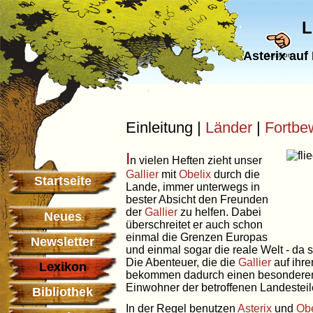
L
Asterix auf
Lexikon
Einleitung |
Länder
|
Fortbe
I
n vielen Heften zieht unser
Gallier
mit
Obelix
durch die
Startseite
Lande, immer unterwegs in
bester Absicht den Freunden
der
Gallier
zu helfen. Dabei
Neues
überschreitet er auch schon
einmal die Grenzen Europas
Newsletter
und einmal sogar die reale Welt - da s
Die Abenteuer, die die
Gallier
auf ihr
Lexikon
bekommen dadurch einen besonderen 
Einwohner der betroffenen Landesteil
Bibliothek
In der Regel benutzen
Asterix
und
Obe