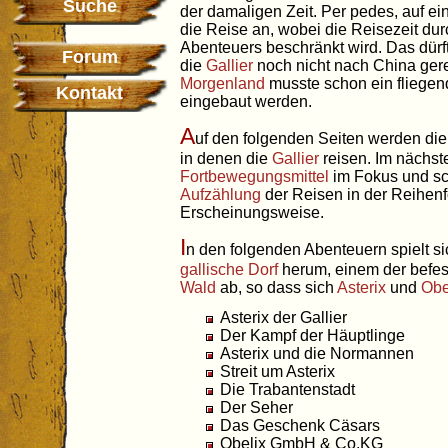
Suche
der damaligen Zeit. Per pedes, auf ei
die Reise an, wobei die Reisezeit dur
Abenteuers beschränkt wird. Das dürf
Forum
die
Gallier
noch nicht nach China gerei
Morgenland
musste schon ein fliege
Kontakt
eingebaut werden.
A
uf den folgenden Seiten werden di
in denen die
Gallier
reisen. Im nächst
Fortbewegungsmittel
im Fokus und sch
Aufzählung
der Reisen in der Reihenf
Erscheinungsweise.
I
n den folgenden Abenteuern spielt s
gallische Dorf
herum, einem der befes
Wald
ab, so dass sich
Asterix
und
Obe
Asterix der Gallier
Der Kampf der Häuptlinge
Asterix und die Normannen
Streit um Asterix
Die Trabantenstadt
Der Seher
Das Geschenk Cäsars
Obelix GmbH & Co.KG