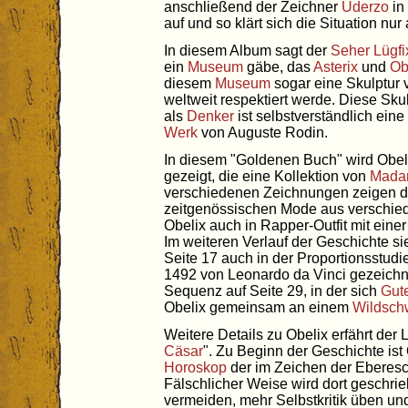
anschließend der Zeichner
Uderzo
in
auf und so klärt sich die Situation nu
In diesem Album sagt der
Seher
Lügfi
ein
Museum
gäbe, das
Asterix
und
Ob
diesem
Museum
sogar eine Skulptur 
weltweit respektiert werde. Diese Sku
als
Denker
ist selbstverständlich ei
Werk
von Auguste Rodin.
In diesem "Goldenen Buch" wird Obe
gezeigt, die eine Kollektion von
Mada
verschiedenen Zeichnungen zeigen da
zeitgenössischen Mode aus verschiede
Obelix auch in Rapper-Outfit mit eine
Im weiteren Verlauf der Geschichte s
Seite 17 auch in der Proportionsstudie
1492 von Leonardo da Vinci gezeichne
Sequenz auf Seite 29, in der sich
Gut
Obelix gemeinsam an einem
Wildsch
Weitere Details zu Obelix erfährt der 
Cäsar
". Zu Beginn der Geschichte ist 
Horoskop
der im Zeichen der Eberesc
Fälschlicher Weise wird dort geschrie
vermeiden, mehr Selbstkritik üben u