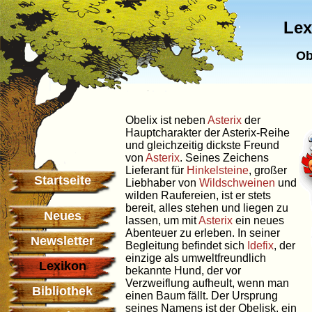
Lex
Ob
Obelix ist neben
Asterix
der
Hauptcharakter der Asterix-Reihe
und gleichzeitig dickste Freund
von
Asterix
. Seines Zeichens
Lieferant für
Hinkelsteine
, großer
Startseite
Liebhaber von
Wildschweinen
und
wilden Raufereien, ist er stets
bereit, alles stehen und liegen zu
Neues
lassen, um mit
Asterix
ein neues
Abenteuer zu erleben. In seiner
Newsletter
Begleitung befindet sich
Idefix
, der
einzige als umweltfreundlich
Lexikon
bekannte Hund, der vor
Verzweiflung aufheult, wenn man
Bibliothek
einen Baum fällt. Der Ursprung
seines Namens ist der Obelisk, ein