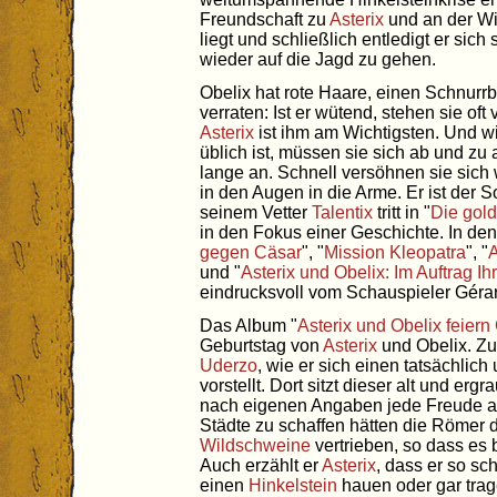
Freundschaft zu
Asterix
und an der Wi
liegt und schließlich entledigt er sic
wieder auf die Jagd zu gehen.
Obelix hat rote Haare, einen Schnurrb
verraten: Ist er wütend, stehen sie of
Asterix
ist ihm am Wichtigsten. Und w
üblich ist, müssen sie sich ab und zu a
lange an. Schnell versöhnen sie sich
in den Augen in die Arme. Er ist der 
seinem Vetter
Talentix
tritt in "
Die gol
in den Fokus einer Geschichte. In den
gegen Cäsar
", "
Mission Kleopatra
", "
A
und "
Asterix und Obelix: Im Auftrag Ih
eindrucksvoll vom Schauspieler Gérar
Das Album "
Asterix und Obelix feiern
Geburtstag von
Asterix
und Obelix. Zu
Uderzo
, wie er sich einen tatsächlic
vorstellt. Dort sitzt dieser alt und erg
nach eigenen Angaben jede Freude am
Städte zu schaffen hätten die Römer
Wildschweine
vertrieben, so dass es
Auch erzählt er
Asterix
, dass er so sc
einen
Hinkelstein
hauen oder gar trag