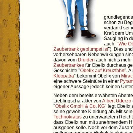
grundlegendst
schon zu Begi
verdankt sei
Kraft dem Ums
Säugling in 
auch: "
Wie Ob
Zaubertrank geplumpst ist
"). Dies un
vorhersehbaren Nebenwirkungen sind 
davon vom
Druiden
auch nichts mehr
Zaubertrankes
für Obelix durchaus gef
Geschichte "
Obelix auf Kreuzfahrt
". A
Kleopatra
" bekommt Obelix von
Mirac
eine schwere Steintüre in einer
Pyram
eigener Aussage jedoch keinen Unters
Neben dem bereits erwähnten Abente
Lieblingscharakter von
Albert Uderzo
"
Obelix GmbH & Co. KG
" legt Obelix
seine gewohnte Kleidung ab. Mit sei
Technokratus
zu unerwartetem Reicht
dass Obelix nun mit zunehmendem Hi
ausgeben solle. Noch vor dem Zusam
weltumspannende Hinkelsteinkrise er