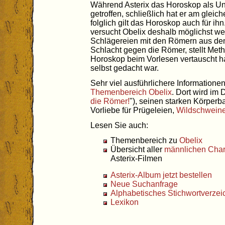
Während Asterix das Horoskop als Unfu
getroffen, schließlich hat er am gleic
folglich gilt das Horoskop auch für 
versucht Obelix deshalb möglichst w
Schlägereien mit den Römern aus dem
Schlacht gegen die Römer, stellt Meth
Horoskop beim Vorlesen vertauscht ha
selbst gedacht war.
Sehr viel ausführlichere Informationen 
Themenbereich Obelix
. Dort wird im D
die Römer!
"), seinen starken Körperba
Vorliebe für Prügeleien,
Wildschwein
Lesen Sie auch:
Themenbereich zu
Obelix
Übersicht aller
männlichen Char
Asterix-Filmen
Asterix-Album jetzt bestellen
Neue Suchanfrage
Alphabetisches Stichwortverzei
Lexikon