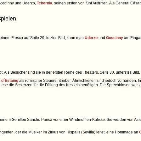
 Goscinny und Uderzo,
Tchernia
, seinen ersten von fünf Auftritten. Als General Cä
Spielen
n einem Fresco auf Seite 29, letztes Bild, kann man
Uderzo
und
Goscinny
am Eingan
t. Als Besucher sind sie in der ersten Reihe des Theaters, Seite 30, unterstes Bild,
 d´Estaing
als römischer Steuereintreiber. Ähnlichkeiten sind jedoch vorhanden. I
diese die Sesterzen für die Füllung des Kessels benötigen. Die Sprechblasen weise
seinem Gehilfen Sancho Pansa vor einer Windmühlen-Kulisse. Sie werden von Ast
irigenten, der die Musiker im Zirkus von Hispalis (Sevilla) leitet, eine Hommage an
G