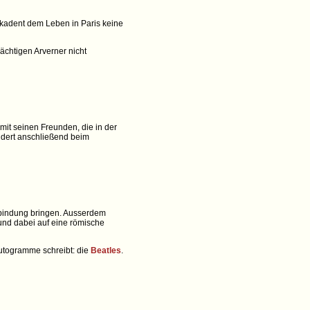
dekadent dem Leben in Paris keine
ächtigen Arverner nicht
 mit seinen Freunden, die in der
hindert anschließend beim
bindung bringen. Ausserdem
und dabei auf eine römische
 Autogramme schreibt: die
Beatles
.