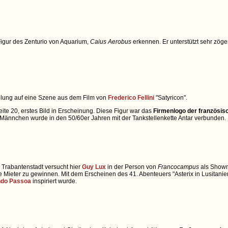
igur des Zenturio von Aquarium,
Caius Aerobus
erkennen. Er unterstützt sehr zöger
pielung auf eine Szene aus dem Film von
Frederico Fellini
"Satyricon".
eite 20, erstes Bild in Erscheinung. Diese Figur war das
Firmenlogo der französis
s Männchen wurde in den 50/60er Jahren mit der Tankstellenkette Antar verbunden.
 Trabantenstadt versucht hier
Guy Lux
in der Person von
Francocampus
als Showma
 Mieter zu gewinnen. Mit dem Erscheinen des 41. Abenteuers "Asterix in Lusitani
ndo Passoa
inspiriert wurde.