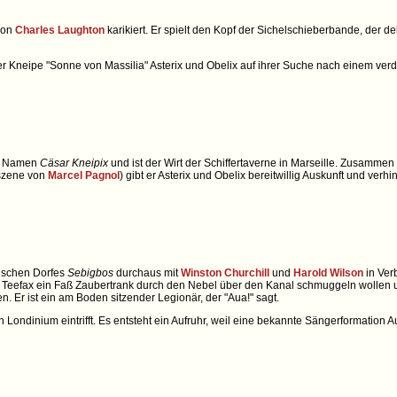
von
Charles Laughton
karikiert. Er spielt den Kopf der Sichelschieberbande, der 
der Kneipe "Sonne von Massilia" Asterix und Obelix auf ihrer Suche nach einem verd
en Namen
Cäsar Kneipix
und ist der Wirt der Schiffertaverne in Marseille. Zusammen
mszene von
Marcel Pagnol
) gibt er Asterix und Obelix bereitwillig Auskunft und ver
tischen Dorfes
Sebigbos
durchaus mit
Winston Churchill
und
Harold Wilson
in Ver
nd Teefax ein Faß Zaubertrank durch den Nebel über den Kanal schmuggeln wollen 
n. Er ist ein am Boden sitzender Legionär, der "Aua!" sagt.
 in Londinium eintrifft. Es entsteht ein Aufruhr, weil eine bekannte Sängerformation