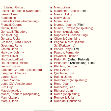
d´Estaing, Giscard
Marsupilami
Fellini, Federico (Erwähnung)
Mauresmo, Amélie
(Film)
Ferrari, Enzo
Merckx, Eddy
Frankenstein
Micky Maus
Freiheitsstatue (Anspielung)
Mona Lisa
Fronval, George
Moreau, Jeanne
(Film)
Gabin, Jean
Munch, Edward (Anspielung)
Gericault, Théodore
Myron (Anspielung)
(Anspielung)
Napoleon I. (Anspielung)
Gervais, Ricky
Oliver & Columbine
Giesbert, Franz-Olivier
Pagnol, Marcel (Szene
Goscinny, René
Schiffertaverne)
Graton, Jean
Parker, Tony
(Film)
Hallyday, Johnny
Passoa, Fernando
Hardy, Oliver
Pavarotti, Luciano
Hitchcock, Alfred
Pistol, Pitt
(Jehan Pistolet)
Houellebecq, Michel
Pittus, Brad
(Anspielung, Film)
Jesus Christus
Plantain, Jérome
Laokoon-Gruppe (Anspielung)
Prost, Alain
Laughton, Charles
Quichotte, Don
Laurel, Stan
Raimu, Jules
Loren, Sophia
Rembrandt (Anspielung)
Louis XIV (Anspielung)
Reno, Jean
Lux, Guy
Rochefort, Jean
Maccione, Aldo
Richard, Jean
Manet, Édouard (Anspielung)
Rodin (Anspielung)
Mannekenpis
Romeo & Julia
Marais, Jean
Ronaldo, Christiano