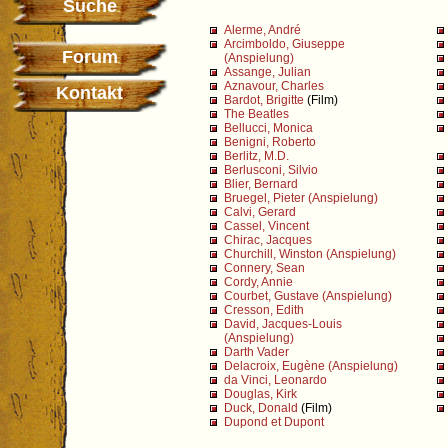
Suche
Alerme, André
Arcimboldo, Giuseppe
Forum
(Anspielung)
Assange, Julian
Aznavour, Charles
Kontakt
Bardot, Brigitte
(Film)
The Beatles
Bellucci, Monica
Benigni, Roberto
Berlitz, M.D.
Berlusconi, Silvio
Blier, Bernard
Bruegel, Pieter (Anspielung)
Calvi, Gerard
Cassel, Vincent
Chirac, Jacques
Churchill, Winston (Anspielung)
Connery, Sean
Cordy, Annie
Courbet, Gustave (Anspielung)
Cresson, Edith
David, Jacques-Louis
(Anspielung)
Darth Vader
Delacroix, Eugène (Anspielung)
da Vinci, Leonardo
Douglas, Kirk
Duck, Donald
(Film)
Dupond et Dupont