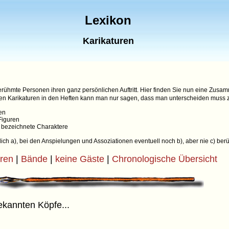
Lexikon
Karikaturen
berühmte Personen ihren ganz persönlichen Auftritt. Hier finden Sie nun eine Z
hen Karikaturen in den Heften kann man nur sagen, dass man unterscheiden muss z
en
Figuren
" bezeichnete Charaktere
lich a), bei den Anspielungen und Assoziationen eventuell noch b), aber nie c) berü
uren
|
Bände
|
keine Gäste
|
Chronologische Übersicht
ekannten Köpfe...