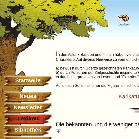
Lexikon
I
n den Asterix-Bänden und -filmen haben viele 
Charaktere. Auf diverse Hinweise zu vermeintlic
a) bewusst durch Uderzo gezeichneten Karikatur
b) durch Personen der Zeitgeschichte inspirierte 
c) durch Interpretation von Lesern und "Experten
Startseite
Auf diesen Seiten sind nur die Figuren einschließ
Neues
Karikat
Newsletter
Lexikon
Die bekannten und die weniger b
Bibliothek