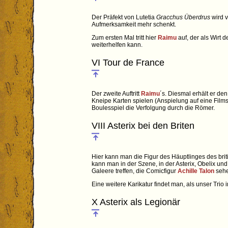
Der Präfekt von Lutetia
Gracchus Überdrus
wird 
Aufmerksamkeit mehr schenkt.
Zum ersten Mal tritt hier
Raimu
auf, der als Wirt 
weiterhelfen kann.
VI Tour de France
Der zweite Auftritt
Raimu
´s. Diesmal erhält er d
Kneipe Karten spielen (Anspielung auf eine Fil
Boulesspiel die Verfolgung durch die Römer.
VIII Asterix bei den Briten
Hier kann man die Figur des Häuptlinges des bri
kann man in der Szene, in der Asterix, Obelix u
Galeere treffen, die Comicfigur
Achille Talon
sehe
Eine weitere Karikatur findet man, als unser Trio
X Asterix als Legionär