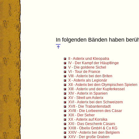
In folgenden Bänden haben berühm
II - Asterix und Kleopatra
IV - Der Kampf der Häuptlinge
V - Die goldene Sichel
VI - Tour de France
VIII - Asterix bei den Briten
X - Asterix als Legionär
XII - Asterix bei den Olympischen Spielen
XIII - Asterix und der Kupferkessel
XIV - Asterix in Spanien
XV - Streit um Asterix
XVI - Asterix bei den Schweizern
XVII - Die Trabantenstadt
XVIII - Die Lorbeeren des Cäsar
XIX - Der Seher
XX - Asterix auf Korsika
XXI - Das Geschenk Cäsars
XXIII - Obelix GmbH & Co KG
XXIV - Asterix bei den Belgiern
XXV - Der große Graben