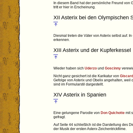
In diesem Band hat der persönliche Freund von
tritt er hier in Erscheinung.
XII Asterix bei den Olympischen 
Diesmal treten die Väter von Asterix selbst auf. I
erkennen.
XIII Asterix und der Kupferkessel
Wieder haben sich
Uderzo
und
Goscinny
verewig
Nicht ganz gesichert ist die Karikatur von
Giscard
Gefolge von Asterix und Obelix angehalten, weil 
sind im Formularstil dargestellt.
XIV Asterix in Spanien
Eine gelungene Parodie von
Don Quichotte
mit 
gefragt.
Auf Seite 44 schließlich ist die Darstellung des D
der Musik der ersten Asterx-Zeichentrickfilme.