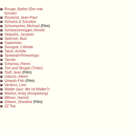
Rouge, Barbe (Der rote
Korsar)
Rouland, Jean-Paul
Schulze & Schultze
Schumacher, Michael
(Film)
Schwarzenegger, Arnold
Séguéla, Jacques
Spencer, Bud
Superman
Surugue, Céleste
Talon, Achille
Tankwart-Firmenlogo
Tarzan
Tchernia, Pierre
Tim und Struppi (Tintin)
Todt, Jean
(Film)
Uderzo, Albert
Umpah-Pah
(Film)
Ventura, Lino
Walter (aus: Wo ist Walter?)
Warhol, Andy (Anspielung)
Wilson, Harold
Zidane, Zinedine
(Film)
ZZ Top