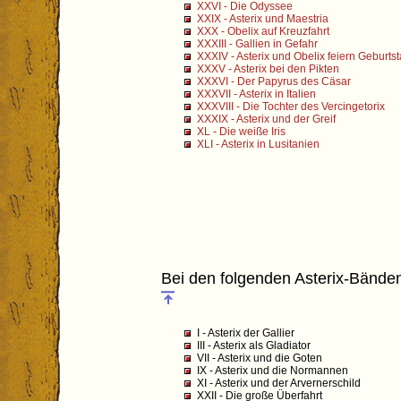
XXVI - Die Odyssee
XXIX - Asterix und Maestria
XXX - Obelix auf Kreuzfahrt
XXXIII - Gallien in Gefahr
XXXIV - Asterix und Obelix feiern Geburts
XXXV - Asterix bei den Pikten
XXXVI - Der Papyrus des Cäsar
XXXVII - Asterix in Italien
XXXVIII - Die Tochter des Vercingetorix
XXXIX - Asterix und der Greif
XL - Die weiße Iris
XLI - Asterix in Lusitanien
Bei den folgenden Asterix-Bänden 
I - Asterix der Gallier
III - Asterix als Gladiator
VII - Asterix und die Goten
IX - Asterix und die Normannen
XI - Asterix und der Arvernerschild
XXII - Die große Überfahrt