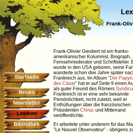
Lex
Frank-Oliv
Frank-Olivier Giesbert ist ein franko-
amerikanischer Kolumnist, Biograph,
Fernsehmoderator und Schriftsteller. 
wurde in den USA geboren, seine Fam
wanderte schon drei Jahre später nac
Startseite
Frankreich aus. Im Album "
Der Papyr
des Cäsar
" hat er auf Seite 9 einen Auf
als guter Freund des Römers
Syndicu
Neues
Frankreich ist er eine sehr bekannte
Persönlichkeit, nicht zuletzt, weil er
Newsletter
Enthüllungen über die französischen
Präsidenten
Chirac
und Mitterrand
Lexikon
veröffentlichte.
Bibliothek
Er arbeitete unter anderem für das M
"Le Nouvel Observateur" - übrigens z