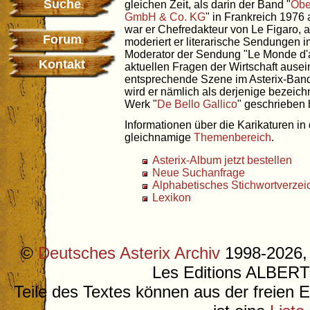
Suche
gleichen Zeit, als darin der Band "
Obe
GmbH & Co. KG
" in Frankreich 1976
war er Chefredakteur von Le Figaro,
Forum
moderiert er literarische Sendungen i
Moderator der Sendung "Le Monde d'a
Kontakt
aktuellen Fragen der Wirtschaft ausei
entsprechende Szene im Asterix-Band
wird er nämlich als derjenige bezeic
Werk "
De Bello Gallico
" geschrieben 
Informationen über die Karikaturen in 
gleichnamige
Themenbereich
.
Asterix-Album jetzt bestellen
Neue Suchanfrage
Alphabetisches Stichwortverzei
Lexikon
©
Deutsches Asterix Archiv
1998-2026, 
Les Editions ALB
Teile des Textes können aus der freien 