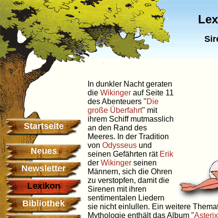
Lex
Sir
In dunkler Nacht geraten
die
Wikinger
auf Seite 11
des Abenteuers "
Die
große Überfahrt
" mit
ihrem Schiff mutmasslich
Startseite
an den Rand des
Meeres. In der Tradition
von
Odysseus
und
Neues
seinen Gefährten rät
Erik
der
Wikinger
seinen
Newsletter
Männern, sich die Ohren
zu verstopfen, damit die
Lexikon
Sirenen mit ihren
sentimentalen Liedern
Bibliothek
sie nicht einlullen. Ein weitere Thema
Mythologie enthält das Album "
Asteri