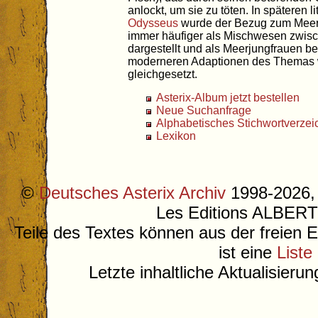
anlockt, um sie zu töten. In späteren 
Odysseus
wurde der Bezug zum Meer d
immer häufiger als Mischwesen zwis
dargestellt und als Meerjungfrauen be
moderneren Adaptionen des Themas 
gleichgesetzt.
Asterix-Album jetzt bestellen
Neue Suchanfrage
Alphabetisches Stichwortverzei
Lexikon
©
Deutsches Asterix Archiv
1998-2026, 
Les Editions ALB
Teile des Textes können aus der freien 
ist eine
Liste
Letzte inhaltliche Aktualisieru