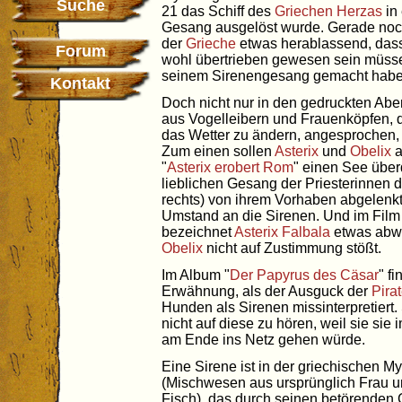
Suche
21 das Schiff des
Griechen
Herzas
in
Gesang ausgelöst wurde. Gerade noch
der
Grieche
etwas herablassend, dass
Forum
wohl übertrieben gewesen sein müss
seinem Sirenengesang gemacht habe
Kontakt
Doch nicht nur in den gedruckten Ab
aus Vogelleibern und Frauenköpfen, 
das Wetter zu ändern, angesprochen, 
Zum einen sollen
Asterix
und
Obelix
a
"
Asterix erobert Rom
" einen See über
lieblichen Gesang der Priesterinnen d
rechts) von ihrem Vorhaben abgelenkt 
Umstand an die Sirenen. Und im Film
bezeichnet
Asterix
Falbala
etwas abwe
Obelix
nicht auf Zustimmung stößt.
Im Album "
Der Papyrus des Cäsar
" f
Erwähnung, als der Ausguck der
Pira
Hunden als Sirenen missinterpretiert.
nicht auf diese zu hören, weil sie s
am Ende ins Netz gehen würde.
Eine Sirene ist in der griechischen 
(Mischwesen aus ursprünglich Frau u
Fisch), das durch seinen betörenden 