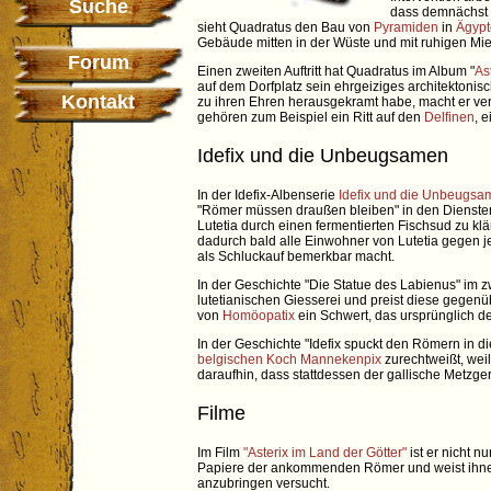
Suche
dass demnächst 
sieht Quadratus den Bau von
Pyramiden
in
Ägyp
Gebäude mitten in der Wüste und mit ruhigen Miet
Forum
Einen zweiten Auftritt hat Quadratus im Album "
As
auf dem Dorfplatz sein ehrgeiziges architektonisc
Kontakt
zu ihren Ehren herausgekramt habe, macht er ve
gehören zum Beispiel ein Ritt auf den
Delfinen
, 
Idefix und die Unbeugsamen
In der Idefix-Albenserie
Idefix und die Unbeugsa
"Römer müssen draußen bleiben" in den Dienst
Lutetia durch einen fermentierten Fischsud zu kl
dadurch bald alle Einwohner von Lutetia gegen j
als Schluckauf bemerkbar macht.
In der Geschichte "Die Statue des Labienus" im z
lutetianischen Giesserei und preist diese gegenü
von
Homöopatix
ein Schwert, das ursprünglich d
In der Geschichte "Idefix spuckt den Römern in d
belgischen Koch
Mannekenpix
zurechtweißt, weil
daraufhin, dass stattdessen der gallische Metzge
Filme
Im Film
"Asterix im Land der Götter"
ist er nicht n
Papiere der ankommenden Römer und weist ihnen d
anzubringen versucht.