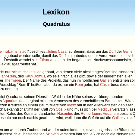
Lexikon
Quadratus
e Trabantenstadt
" beschließt
Julius Cäsar
zu Beginn, dass um das
Dorf
der
Gallier
ung gebaut werden solle, damit das
Dorf
ein unbedeutender Vorort werde, der sich
et. Deshalb wendet sich
Cäsar
an einen der begabtesten Nachwuchsbaumeister, d
jekt ausgearbeitet hat.
cht nur zahlreiche
insulae
gebaut, von denen viele nicht eingestürzt sind, sondern i
Fahr-Rein
, des
Kauf-Domus
, wo es einfach alles gibt, sowie der modernsten aller
der
Thermerei
. Der Name des Projekts, das nun im nördlichen
Gallien
entstehen soll
Vorschlag "Rom II" heißen, aber da es nur ein
Rom
gebe, hat
Cäsar
beschlossen, d
 zu nennen.
chtet Quadratus seinen Dienst im Wald in der Nähe seines vorübergehenden
es
Aquarium
und beginnt mit dem Vermessen des vermeintlichen Bauplatzes. Wird 
itzen Kreuzes an einem Baum zuerst von
Idefix
nur in den Allerwertesten gebissen,
h Bekanntschaft mit der Kraft von
Obelix
und muss sich bei
Medicus
verarzten las
uten Rates des Kommandandanten
Hasenfus
des
Römerlagers
Aquarium
besteht Q
weshalb nur noch nachts gearbeitet wird, weil dann die Gefahr auf die
Gallier
zu stoß
en um wie durch Zauberhand wieder auferstandene, zuvor ausgerissene Bäume, u
itsrechtlich aufgestachelten
Sklaven
versagen ihm schließlich doch die Nerven und