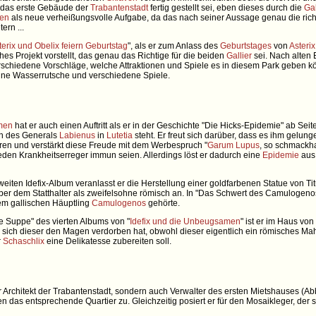
das erste Gebäude der
Trabantenstadt
fertig gestellt sei, eben dieses durch die
Gal
ten
als neue verheißungsvolle Aufgabe, da das nach seiner Aussage genau die ric
ern ...
terix und Obelix feiern Geburtstag
", als er zum Anlass des
Geburtstages
von
Asterix
hes Projekt vorstellt, das genau das Richtige für die beiden
Gallier
sei. Nach alten 
rschiedene Vorschläge, welche Attraktionen und Spiele es in diesem Park geben k
eine Wasserrutsche und verschiedene Spiele.
men
hat er auch einen Auftritt als er in der Geschichte "Die Hicks-Epidemie" ab Sei
en des Generals
Labienus
in
Lutetia
steht. Er freut sich darüber, dass es ihm gelun
ären und verstärkt diese Freude mit dem Werbespruch "
Garum Lupus
, so schmackhaf
eden Krankheitserreger immun seien. Allerdings löst er dadurch eine
Epidemie
aus,
weiten Idefix-Album veranlasst er die Herstellung einer goldfarbenen Statue von Ti
ber dem Statthalter als zweifelsohne römisch an. In "Das Schwert des Camulogenos" 
em gallischen Häuptling
Camulogenos
gehörte.
ie Suppe" des vierten Albums von "
Idefix und die Unbeugsamen
" ist er im Haus vo
 sich dieser den Magen verdorben hat, obwohl dieser eigentlich ein römisches Mahl 
r
Schaschlix
eine Delikatesse zubereiten soll.
ur Architekt der Trabantenstadt, sondern auch Verwalter des ersten Mietshauses (Abbil
as entsprechende Quartier zu. Gleichzeitig posiert er für den Mosaikleger, der s