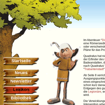
Im Abenteuer "
Di
eine Römersiedl
oder verschwind
Pläne für das Pro
Quadratus hat ni
der Erfinder des
Startseite
Badeanstalten, 
nach Quadratus' 
"
Trabantenstadt
"
Neues
Ab Seite 8 verri
Ausgangspunkt
Newsletter
eines eingeschn
schon kurz danac
Entgegen des g
Lexikon
die
Legionäre
, 
wird.
Bibliothek
Die Verwicklung
Intervention arbe