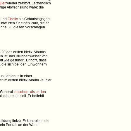
lier
wieder zerstört. Letztendlich
htige Abwechslung wäre: die
und
Obelix
als Geburtstagsgast
Entwürfen für einen Park, die er
önne. Zu diesen Vorschlägen
te 20 des ersten Idefix-Albums
gen ist, das Brunnenwasser von
t wie gesund!". Er hofft, dass
 die sich bei den Einwohnern
tus Labienus in einer
im dritten Idefix-Album kauft er
n General
zu sehen, als er den
zubereiten soll. Er befiehlt
dung links). Er kontrolliert die
ein Portrait an der Wand