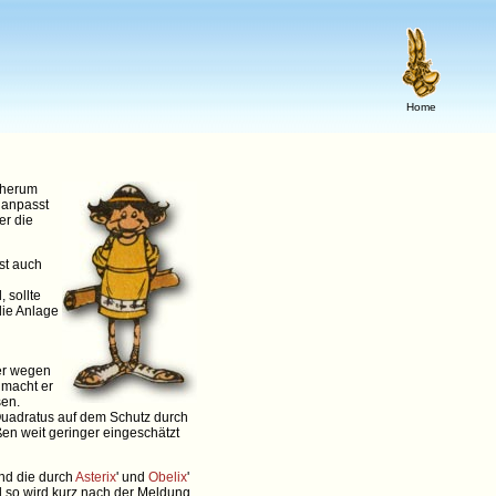
Home
herum
 anpasst
er die
st auch
, sollte
ie Anlage
er wegen
 macht er
sen.
uadratus auf dem Schutz durch
en weit geringer eingeschätzt
nd die durch
Asterix
' und
Obelix
'
 so wird kurz nach der Meldung,