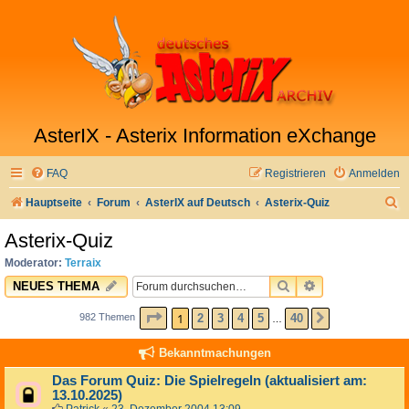
AsterIX - Asterix Information eXchange
FAQ
Registrieren
Anmelden
S
Hauptseite
Forum
AsterIX auf Deutsch
Asterix-Quiz
u
Asterix-Quiz
c
Moderator:
Terraix
h
SUCHE
ERWEITERTE 
NEUES THEMA
e
SEITE
1
VON
40
1
2
3
4
5
40
982 Themen
NÄCHSTE
…
Bekanntmachungen
Das Forum Quiz: Die Spielregeln (aktualisiert am:
13.10.2025)