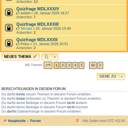
Antworten:
13
Quizfrage MDLXXXIV
asdert
«
28. Januar 2026 18:27
Antworten:
7
Quizfrage MDLXXXIII
Terraix
«
25. Januar 2026 15:49
Antworten:
2
Quizfrage MDLXXXII
Potus
«
21. Januar 2026 20:51
Antworten:
2
NEUES THEMA
SEITE
1
VON
40
1
2
3
4
5
40
982 Themen
NÄCHSTE
…
GEHE ZU
BERECHTIGUNGEN IN DIESEM FORUM
Du darfst
keine
neuen Themen in diesem Forum erstellen.
Du darfst
keine
Antworten zu Themen in diesem Forum erstellen.
Du darfst deine Beiträge in diesem Forum
nicht
ändern.
Du darfst deine Beiträge in diesem Forum
nicht
löschen.
Du
darfst
Dateianhänge in diesem Forum erstellen.
Hauptseite
Forum
Alle Zeiten sind
UTC+02:00