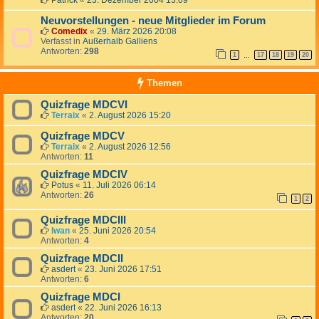
Patrick
«
23. Dezember 2004 13:09
Neuvorstellungen - neue Mitglieder im Forum
Comedix
«
29. März 2026 20:08
Verfasst in
Außerhalb Galliens
Antworten:
298
1
17
18
19
20
…
Themen
Quizfrage MDCVI
Terraix
«
2. August 2026 15:20
Quizfrage MDCV
Terraix
«
2. August 2026 12:56
Antworten:
11
Quizfrage MDCIV
Potus
«
11. Juli 2026 06:14
Antworten:
26
1
2
Quizfrage MDCIII
Iwan
«
25. Juni 2026 20:54
Antworten:
4
Quizfrage MDCII
asdert
«
23. Juni 2026 17:51
Antworten:
6
Quizfrage MDCI
asdert
«
22. Juni 2026 16:13
Antworten:
20