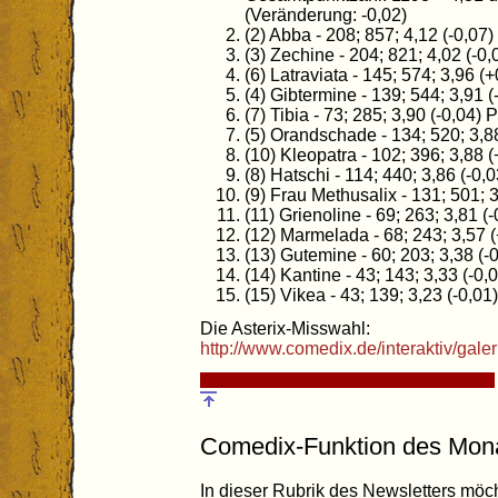
(Veränderung: -0,02)
(2) Abba - 208; 857; 4,12 (-0,07
(3) Zechine - 204; 821; 4,02 (-0
(6) Latraviata - 145; 574; 3,96 (
(4) Gibtermine - 139; 544; 3,91 
(7) Tibia - 73; 285; 3,90 (-0,04) 
(5) Orandschade - 134; 520; 3,8
(10) Kleopatra - 102; 396; 3,88 
(8) Hatschi - 114; 440; 3,86 (-0,
(9) Frau Methusalix - 131; 501; 
(11) Grienoline - 69; 263; 3,81 (
(12) Marmelada - 68; 243; 3,57 
(13) Gutemine - 60; 203; 3,38 (-
(14) Kantine - 43; 143; 3,33 (-0,
(15) Vikea - 43; 139; 3,23 (-0,01
Die Asterix-Misswahl:
http://www.comedix.de/interaktiv/galer
Comedix-Funktion des Mon
In dieser Rubrik des Newsletters möc