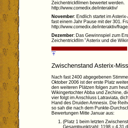
Zeichentrickfilmen bewertet werden.
http://www.comedix.de/interaktiv/
November
: Endlich startet im Aster
fast einem Jahr Pause mit der 301. Fr
http://www.comedix.de/interaktiv/frag
Dezember
: Das Gewinnspiel zum Er
Zeichentrickfilm "Asterix und die Wikin
Zwischenstand Asterix-Mis
Nach fast 2400 abgegebenen Stimmen
Oktober 2006 ist der erste Platz weite
den weiteren Plätzen folgen zum heut
Wikingertochter Abba und Zechine, die
vier folgt im Anschluss Latraviata, dic
Hand des Druiden Amnesix. Die Reihen
so sah die nach dem Punkte-Durchschn
Bewertungen Mitte Januar aus:
(Platz 1 beim letzten Zwischens
Gesamtpunktzahl: 1198 = 4,31 d