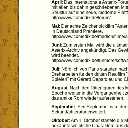
April
: Das internationale Asterix-Forum
mit allen bis dahin geschriebenen Mi
Struktur auf eine neue, moderne Plat
http://www.comedix.de/forum/
Mai
: Der achte Zeichentrickfilm "Aste
in Deutschland Premiere.
http://www.comedix.de/medien/filme/
Juni
: Zum ersten Mal wird die ultimat
Asterix-Archiv angekündigt. Das Gewin
wird beendet.
http://www.comedix.de/funmore/softw
Juli
: Nördlich von Paris starteten na
Dreharbeiten für den dritten Realfilm
Spielen" mit Gérard Depardieu und Cl
August
: Nach den Ritterfiguren des Mi
Epoche weiter in die Vergangenheit z
das antike Rom wieder auferstehen.
September
: Seit September wird de
Sekundärliteratur erweitert.
Oktober
: Am 1. Oktober startete die
bekannte weibliche Charaktere aus d