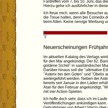
Fantreffen vom 7. bis 10. Juni, das die
Hierzu gehe ich ausführlicher in dies
Ich freue mich, wenn alle Besucher a
die Treue halten, denn bei Comedix.d
beim Alten: Keine nervige Werbung un
Neuerscheinungen Frühjah
Im aktuellen Katalog des Verlags wird
für den Mai angekündigt. Der 62. Ban
goldene Sichel" in saarländischer Mun
Darüber hinaus soll die "ultimative E
"Asterix bei den Goten" und "Obelix a
weitergeführt werden. Neben der Aste
bereits seit Januar in den Läden erhält
Atari für den Februar angekündigt. "W
mit vier Action-Spielen.
Ich hoffe doch sehr, dass ich im Lauf
Veröffentlichungen ankündigen kann. 
Geburtstages von Albert Uderzo übe