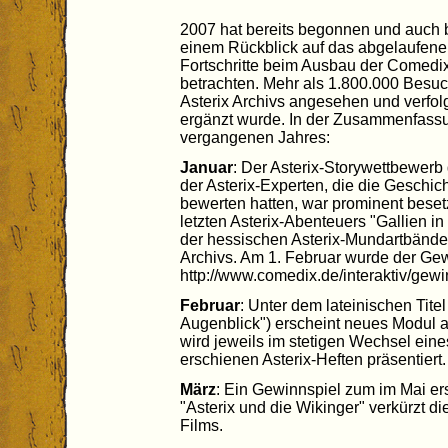
2007 hat bereits begonnen und auch b
einem Rückblick auf das abgelaufene
Fortschritte beim Ausbau der Comedix
betrachten. Mehr als 1.800.000 Besuc
Asterix Archivs angesehen und verfolg
ergänzt wurde. In der Zusammenfass
vergangenen Jahres:
Januar
: Der Asterix-Storywettbewerb
der Asterix-Experten, die die Geschic
bewerten hatten, war prominent beset
letzten Asterix-Abenteuers "Gallien i
der hessischen Asterix-Mundartbände
Archivs. Am 1. Februar wurde der Gew
http://www.comedix.de/interaktiv/gewin
Februar
: Unter dem lateinischen Tit
Augenblick") erscheint neues Modul
wird jeweils im stetigen Wechsel eine
erschienen Asterix-Heften präsentiert.
März
: Ein Gewinnspiel zum im Mai er
"Asterix und die Wikinger" verkürzt di
Films.