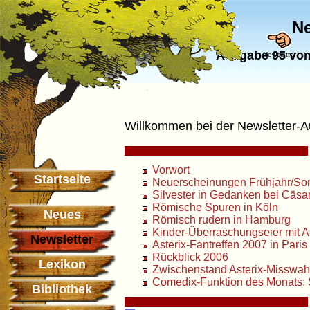
Ne
Ausgabe 95 vom
Newsletter
Willkommen bei der Newsletter-
Vorwort
Startseite
Neuerscheinungen Frühjahr/S
Silvester in Gedanken bei Cäsa
Römische Spuren in Köln
Neues
Römisch rudern in Hamburg
Kinder-Überraschungseier mit A
Newsletter
Asterix-Fantreffen 2007 in Paris
Rückblick 2006
Lexikon
Zwischenstand Asterix-Misswah
Comedix-Funktion des Monats
Bibliothek