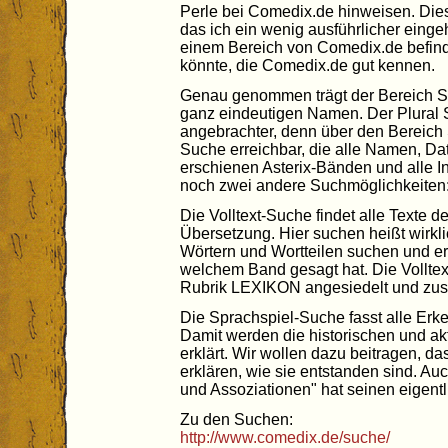
Perle bei Comedix.de hinweisen. Dies
das ich ein wenig ausführlicher eingeh
einem Bereich von Comedix.de befind
könnte, die Comedix.de gut kennen.
Genau genommen trägt der Bereich 
ganz eindeutigen Namen. Der Plural
angebrachter, denn über den Bereich
Suche erreichbar, die alle Namen, Da
erschienen Asterix-Bänden und alle I
noch zwei andere Suchmöglichkeiten
Die Volltext-Suche findet alle Texte 
Übersetzung. Hier suchen heißt wirkl
Wörtern und Wortteilen suchen und e
welchem Band gesagt hat. Die Volltex
Rubrik LEXIKON angesiedelt und zusät
Die Sprachspiel-Suche fasst alle Er
Damit werden die historischen und ak
erklärt. Wir wollen dazu beitragen, d
erklären, wie sie entstanden sind. A
und Assoziationen" hat seinen eigent
Zu den Suchen:
http://www.comedix.de/suche/