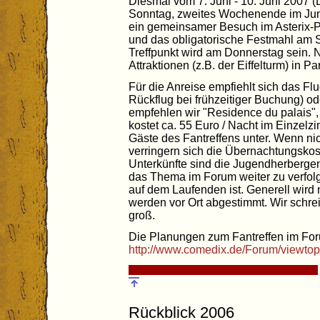
Diesmal vom 7. Juni - 10. Juni 2007 (
Sonntag, zweites Wochenende im Juni) 
ein gemeinsamer Besuch im Asterix-Pa
und das obligatorische Festmahl am S
Treffpunkt wird am Donnerstag sein. 
Attraktionen (z.B. der Eiffelturm) in Pa
Für die Anreise empfiehlt sich das Fl
Rückflug bei frühzeitiger Buchung) od
empfehlen wir "Residence du palais", 
kostet ca. 55 Euro / Nacht im Einzel
Gäste des Fantreffens unter. Wenn ni
verringern sich die Übernachtungskos
Unterkünfte sind die Jugendherbergen
das Thema im Forum weiter zu verfol
auf dem Laufenden ist. Generell wird 
werden vor Ort abgestimmt. Wir schrei
groß.
Die Planungen zum Fantreffen im Fo
http://www.comedix.de/Forum/viewto
Rückblick 2006