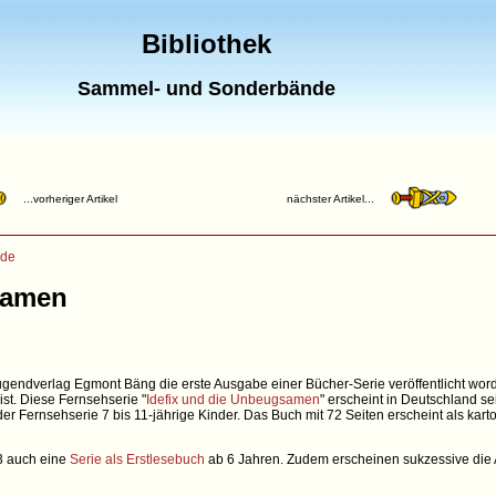
Bibliothek
Sammel- und Sonderbände
...vorheriger Artikel
nächster Artikel...
nde
samen
endverlag Egmont Bäng die erste Ausgabe einer Bücher-Serie veröffentlicht word
ist. Diese Fernsehserie "
Idefix und die Unbeugsamen
" erscheint in Deutschland s
er Fernsehserie 7 bis 11-jährige Kinder. Das Buch mit 72 Seiten erscheint als kar
3 auch eine
Serie als Erstlesebuch
ab 6 Jahren. Zudem erscheinen sukzessive die