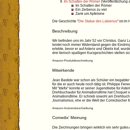
Im Schatten der Römer
(Veröffentlichung 
Im Schatten der Römer
Ein Zerberus zu viel
Zank um Apfelsine
Die Geschichte "
Die Statue des Labienus
" ist im
Beschreibung
Wir befinden uns im Jahr 52 vor Christus. Ganz L
leistet noch immer Widerstand gegen die Eindring
erlebte, bevor er auf Asterix und Obelix traf, wur
drei tierisch spaßigen Kurzgeschichten stellen 
Amazon-Produktbeschreibung
Mitwirkende
Jean Bastide war schon als Schüler ein begabter
für die er auch heute noch tätig ist. Philippe 
Mit "Idefix" konnte er seiner Jugendliebe für Ast
Drehbuchautor für Animationsfilme hat Choquet s
Animationsfilme. Er schrieb sowohl am Drehbuch d
Journalismus, ehe er die Welt der Comicbücher für
Amazon-Autorenbeschreibung
Comedix' Meinung
Die Zeichnungen bringen wirklich ein sehr gutes 