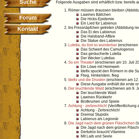
Suche
Folgende Ausgaben sind erhältlich bzw. bereits 
Römer müssen draussen bleiben (Abbildu
Lawines Bällchen
Forum
Die Hicks-Epidemie
Ein Lied für Labienus
Ins Fressnäpfchen getreten (Abbildung rec
Kontakt
Das Ei des Labienus
Die Halsband-Affäre
Die Statue des Labienus
Lutetia, du bist so wunderbar
(erschienen
Das Schwert des Camulogenos
Das geräucherte Lutetia
Der Wecker Lutetias
So ein Theater!
(erschienen am 10. Juli 2
Ein Löwe mit Heimweh
Idefix spuckt den Römern in die S
Flieg, Hinkelstein, flieg
Idefix und die Druiden
(erschienen am 12.
Diese Ausgabe enthält die erste or
Der leuchtende Wald
(erschienen am 9. Ju
Der leuchtende Wald
Lawines Rückkehr
Brotkrumen und Spiele
Achtung - zerbrechlich!
(Veröffentlichung
Achtung - Zerbrechlich!
Dreimal Stupidix
Labienus als Legionär
Die Jagd nach dem grünen Fläschchen
(V
Die Jagd nach dem grünen Fläsc
Dertutnix braucht Vitamine
Mit Laib und Seele