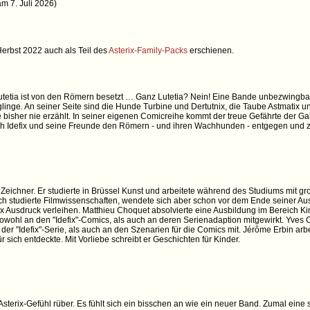
am 7. Juli 2026)
 Herbst 2022 auch als Teil des
Asterix-Family-Packs
erschienen.
utetia ist von den Römern besetzt … Ganz Lutetia? Nein! Eine Bande unbezwingbare
linge. An seiner Seite sind die Hunde Turbine und Dertutnix, die Taube Astmatix un
de bisher nie erzählt. In seiner eigenen Comicreihe kommt der treue Gefährte der Gal
sich Idefix und seine Freunde den Römern - und ihren Wachhunden - entgegen und 
 Zeichner. Er studierte in Brüssel Kunst und arbeitete während des Studiums mit
Fenech studierte Filmwissenschaften, wendete sich aber schon vor dem Ende seiner 
erix Ausdruck verleihen. Matthieu Choquet absolvierte eine Ausbildung im Bereich Ki
owohl an den "Idefix"-Comics, als auch an deren Serienadaption mitgewirkt. Yves C
er "Idefix"-Serie, als auch an den Szenarien für die Comics mit. Jérôme Erbin arb
 sich entdeckte. Mit Vorliebe schreibt er Geschichten für Kinder.
Asterix-Gefühl rüber. Es fühlt sich ein bisschen an wie ein neuer Band. Zumal ein