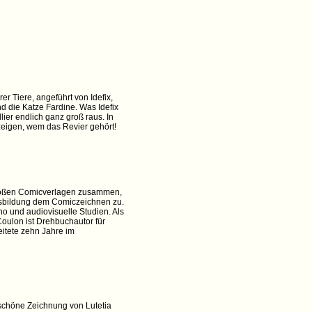
r Tiere, angeführt von Idefix,
d die Katze Fardine. Was Idefix
lier endlich ganz groß raus. In
zeigen, wem das Revier gehört!
 großen Comicverlagen zusammen,
Ausbildung dem Comiczeichnen zu.
no und audiovisuelle Studien. Als
oulon ist Drehbuchautor für
eitete zehn Jahre im
e schöne Zeichnung von Lutetia