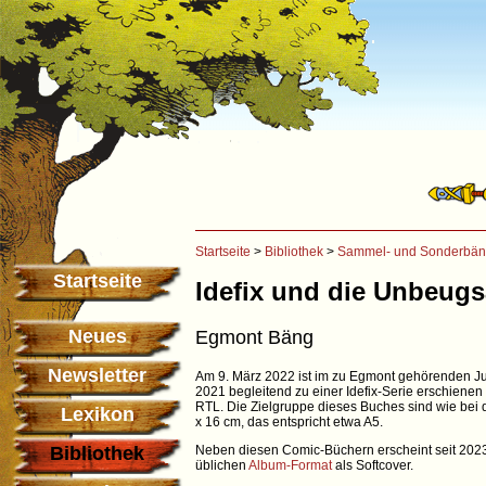
Startseite
>
Bibliothek
>
Sammel- und Sonderbä
Startseite
Idefix und die Unbeug
Neues
Egmont Bäng
Newsletter
Am 9. März 2022 ist im zu Egmont gehörenden Jug
2021 begleitend zu einer Idefix-Serie erschienen 
RTL. Die Zielgruppe dieses Buches sind wie bei d
Lexikon
x 16 cm, das entspricht etwa A5.
Bibliothek
Neben diesen Comic-Büchern erscheint seit 202
üblichen
Album-Format
als Softcover.