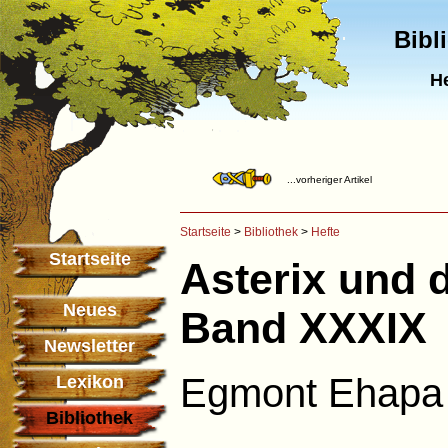
Bibl
He
...vorheriger Artikel
Startseite
>
Bibliothek
>
Hefte
Startseite
Asterix und d
Neues
Band XXXIX
Newsletter
Egmont Ehapa 
Lexikon
Bibliothek