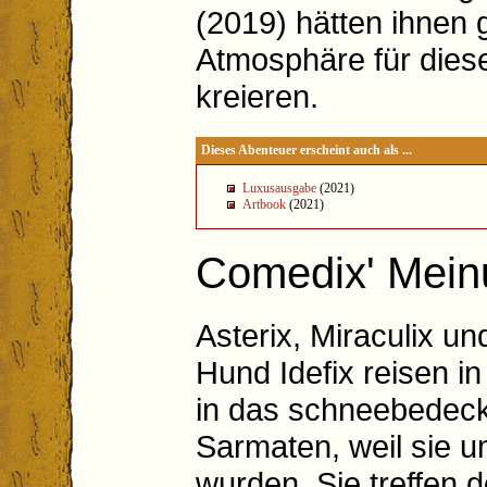
(2019) hätten ihnen g
Atmosphäre für dies
kreieren.
Dieses Abenteuer erscheint auch als ...
Luxusausgabe
(2021)
Artbook
(2021)
Comedix' Mein
Asterix, Miraculix u
Hund Idefix reisen i
in das schneebedeck
Sarmaten, weil sie u
wurden. Sie treffen d