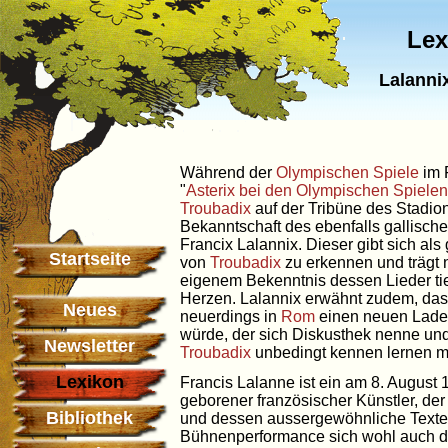
Lex
Lalanni
Während der
Olympischen Spiele
im 
"
Asterix bei den Olympischen Spielen
Troubadix
auf der Tribüne des Stadio
Bekanntschaft des ebenfalls gallisch
Francix Lalannix. Dieser gibt sich als
Startseite
von
Troubadix
zu erkennen und trägt 
eigenem Bekenntnis dessen Lieder tie
Herzen. Lalannix erwähnt zudem, das
Neues
neuerdings in
Rom
einen neuen Lade
würde, der sich Diskusthek nenne un
Newsletter
Troubadix
unbedingt kennen lernen m
Lexikon
Francis Lalanne ist ein am 8. August
geborener französischer Künstler, der
Bibliothek
und dessen aussergewöhnliche Text
Bühnenperformance sich wohl auch dar