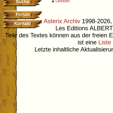
Lexikon
Suche
Forum
©
Deutsches Asterix Archiv
1998-2026, 
Kontakt
Les Editions ALB
Teile des Textes können aus der freien 
ist eine
Liste
Letzte inhaltliche Aktualisier