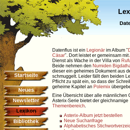
Lex
Date
Datenflus ist ein
Legionär
im Album "
Cäsar
". Dort leistet er gemeinsam mit
Dienst als Wache in der Villa von
Ruf
Beide nehmen den
Numiden
Bigdath
dieser ein geheimes Dokument aus 
Startseite
schmuggelt. Leider fällt den beiden L
Pflicht zu spät ein, so dass der Schre
geheime Kapitel an
Polemix
übergebe
Neues
Eine Übersicht über alle männlichen 
Newsletter
Asterix-Serie bietet der gleichnamige
Themenbereich
.
Lexikon
Asterix-Album jetzt bestellen
Neue Suchanfrage
Bibliothek
Alphabetisches Stichwortverzei