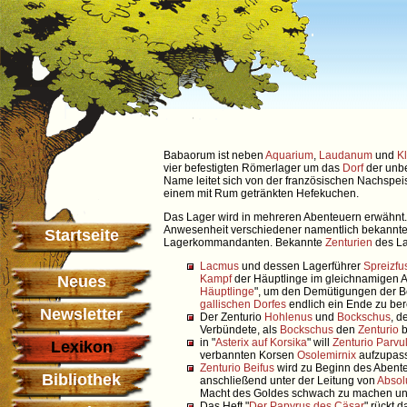
Babaorum ist neben
Aquarium
,
Laudanum
und
K
vier befestigten Römerlager um das
Dorf
der un
Name leitet sich von der französischen Nachspei
einem mit Rum getränkten Hefekuchen.
Das Lager wird in mehreren Abenteuern erwähnt. 
Anwesenheit verschiedener namentlich bekannte
Startseite
Lagerkommandanten. Bekannte
Zenturien
des La
Lacmus
und dessen Lagerführer
Spreizfu
Neues
Kampf
der Häuptlinge im gleichnamigen A
Häuptlinge
", um den Demütigungen der 
gallischen Dorfes
endlich ein Ende zu ber
Newsletter
Der Zenturio
Hohlenus
und
Bockschus
, d
Verbündete, als
Bockschus
den
Zenturio
b
in "
Asterix auf Korsika
" will
Zenturio
Parvu
Lexikon
verbannten Korsen
Osolemirnix
aufzupas
Zenturio
Beifus
wird zu Beginn des Abente
Bibliothek
anschließend unter der Leitung von
Absol
Macht des Goldes schwach zu machen und
Das Heft "
Der Papyrus des Cäsar
" rückt 