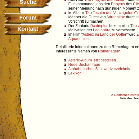
Suche
Elitekommando, das den
Papyrus
des
Cä
seiner Meinung nach günstigen Moment zu
Im Album "
Die Tochter des Vercingetorix
" 
Forum
Männer die Flucht von
Adrenaline
durch de
Vorschrift zu machen.
Der Zenturio
Daximplus
bekommt in "
Die 
Kontakt
Motivation der
Legionäre
zu verbessern.
Im Film "
Asterix im Land der Götter
" wird
Z
Aquarium
ist.
Detaillierte Informationen zu den Römerlagern e
interessante Namen von
Römerlagern
.
Asterix-Album jetzt bestellen
Neue Suchanfrage
Alphabetisches Stichwortverzeichnis
Lexikon
©
Deutsches Asterix
Teile des Te