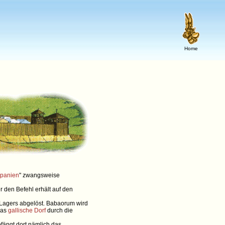
Home
Spanien
" zwangsweise
r den Befehl erhält auf den
agers abgelöst. Babaorum wird
das
gallische Dorf
durch die
ängt dort nämlich das