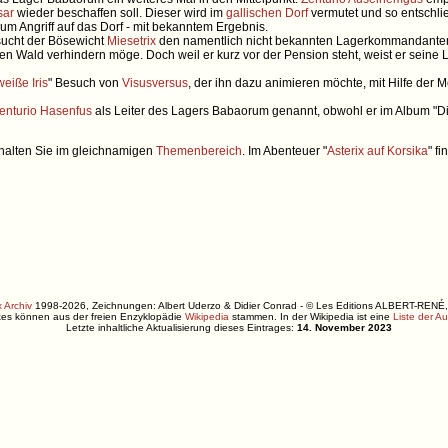
sar
wieder beschaffen soll. Dieser wird im
gallischen Dorf
vermutet und so entschlie
m Angriff auf das Dorf - mit bekanntem Ergebnis.
sucht der Bösewicht
Miesetrix
den namentlich nicht bekannten Lagerkommandanten 
n Wald verhindern möge. Doch weil er kurz vor der Pension steht, weist er seine 
weiße Iris
" Besuch von
Visusversus
, der ihn dazu animieren möchte, mit Hilfe der
enturio
Hasenfus
als Leiter des Lagers Babaorum genannt, obwohl er im Album "Die
rhalten Sie im gleichnamigen
Themenbereich
. Im Abenteuer "
Asterix auf Korsika
" f
 Archiv
1998-2026, Zeichnungen: Albert Uderzo & Didier Conrad - © Les Editions ALBERT-R
xtes können aus der freien Enzyklopädie
Wikipedia
stammen. In der Wikipedia ist eine
Liste der A
Letzte inhaltliche Aktualisierung dieses Eintrages:
14. November 2023