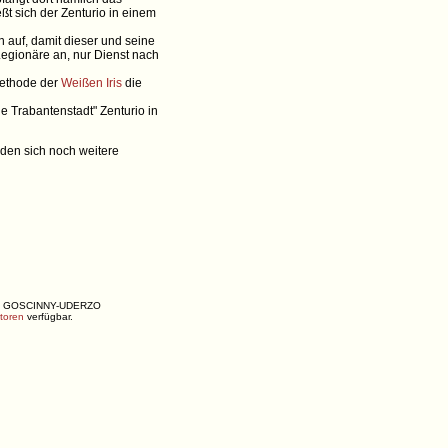
ßt sich der Zenturio in einem
auf, damit dieser und seine
Legionäre an, nur Dienst nach
 Methode der
Weißen Iris
die
 Trabantenstadt" Zenturio in
inden sich noch weitere
ENÉ, GOSCINNY-UDERZO
utoren
verfügbar.