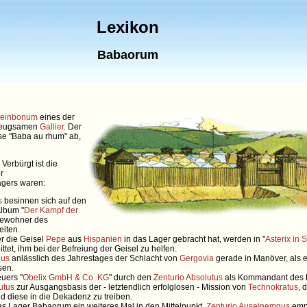
Lexikon
Babaorum
leinbonum
eines der
beugsamen
Gallier
. Der
se "Baba au rhum" ab,
Verbürgt ist die
r
gers waren:
s
besinnen sich auf den
lbum "
Der Kampf der
Bewohner des
eiten.
er die Geisel
Pepe
aus
Hispanien
in das Lager gebracht hat, werden in "
Asterix in 
ittet, ihm bei der Befreiung der Geisel zu helfen.
lus
anlässlich des Jahrestages der Schlacht von
Gergovia
gerade in Manöver, als e
sen.
uers "
Obelix GmbH & Co. KG
" durch den
Zenturio
Absolutus
als Kommandant des L
utus
zur Ausgangsbasis der - letztendlich erfolglosen - Mission von
Technokratus
, 
 diese in die Dekadenz zu treiben.
das Lager Babaorum ein weiteres Mal in den Mittelpunkt.
Zenturio
Auseinemgus
empf